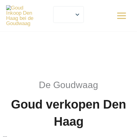
Ga
naar
de
inhoud
De Goudwaag
Goud verkopen Den
Haag